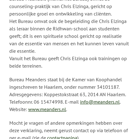
counseling-praktijk van Chris Elzinga, gericht op
persoonlijke groei en ontwikkeling van cliënten.
Het Bureau omvat ook de begeleiding die Chris Elzinga
als leraar binnen de Ridhwan-school aan studenten
geeft; dit is een spirituele school gericht op realisatie
van de essentie van mensen en het kunnen leven vanuit
die essentie.
Vanuit het Bureau geeft Chris Elzinga ook trainingen op
beide terreinen.
Bureau Meanders staat bij de Kamer van Koophandel
ingeschreven te Haarlem, onder nummer 34101187.
Adresgegevens: Koppestokstraat 63, 2014 AN Haarlem.
Telefoonnr. 06 15474998. E-mail
info@meanders.nl
.
Website:
www.meanders.nl
.
Mocht je vragen of andere opmerkingen hebben over
deze verklaring, neemt gerust contact op via telefoon of
per e-mail (zie de
contactpagina
).