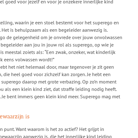
l goed voor jezelf en voor je onzekere innerlijke kind
elling, waarin je een stoel bestemt voor het superego en
 Het is behulpzaam als een begeleider aanwezig is.
perego de gelegenheid om je onvrede over jouw onvolwassen
 begeleider aan jou in jouw rol als superego, op wie je
s meestal zoiets als: “Een zwak, onzeker, wat kinderlijk
ijk eens volwassen wordt!”
ebt het niet helemaal door, maar tegenover je zit geen
die heel goed voor zichzelf kan zorgen. Je hebt een
et superego daarop met grote verbazing. Op zo’n moment
 als een klein kind ziet, dat straffe leiding nodig heeft.
. Je bent immers geen klein kind meer. Superego mag met
ewaarzijn is
n punt. Want waarom is het zo actief? Het grijpt in
aarzijn aanwezig is, die het innerlijke kind leiding