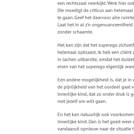
een rechtszaal neerkijkt. Werk hier oo
Die moedigt de criticus aan helemaal 
te gaan. Geef het daarvoor alle ruimt
Laat het in al z’n ongenuanceerdheid
zonder schaamte.
Het kan zijn dat het superego zichzel
helemaal opblaast. Ik heb een cliënt 
in lachen uitbarstte, omdat het duide
eisen van het superego eigenlijk war
Een andere mogelijkheid is, dat je in
de pijnlijkheid van het oordeel gaat 
innerlijke kind, dat zo onder druk is 
met jezelf om wilt gaan.
En het kan natuurlijk ook voorkomen 
innerlijke kind. Dan is het goed wee
vandaaruit opnieuw naar de situatie te