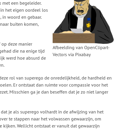
k met een begeleider.
in het eigen oordeel los
e, in woord en gebaar.
 naar buiten komen,
f op deze manier
Afbeelding van OpenClipart-
gehad die na enige tijd
Vectors via Pixabay
lijk werd hoe absurd de
en.
 deze rol van superego de onredelijkheid, de hardheid en
voelen. Er ontstaat dan ruimte voor compassie voor het
gezet. Misschien ga je dan beseffen dat je zo niet langer
dat je als superego volhardt in de afwijzing van het
r over te stappen naar het volwassen gewaarzijn, om
 kijken. Wellicht ontstaat er vanuit dat gewaarzijn