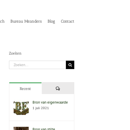
ach
Bureau Meanders
Blog
Contact
Zoeken
Zoeken
naar:
Reacties
Recent
Bron van eigenwaarde
1 juli 2021
Bron van stilte