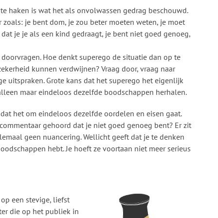
t te haken is wat het als onvolwassen gedrag beschouwd.
 zoals: je bent dom, je zou beter moeten weten, je moet
k dat je je als een kind gedraagt, je bent niet goed genoeg,
 doorvragen. Hoe denkt superego de situatie dan op te
zekerheid kunnen verdwijnen? Vraag door, vraag naar
 uitspraken. Grote kans dat het superego het eigenlijk
an alleen maar eindeloos dezelfde boodschappen herhalen.
: dat het om eindeloos dezelfde oordelen en eisen gaat.
e commentaar gehoord dat je niet goed genoeg bent? Er zit
helemaal geen nuancering. Wellicht geeft dat je te denken
e boodschappen hebt. Je hoeft ze voortaan niet meer serieus
op een stevige, liefst
ter die op het publiek in