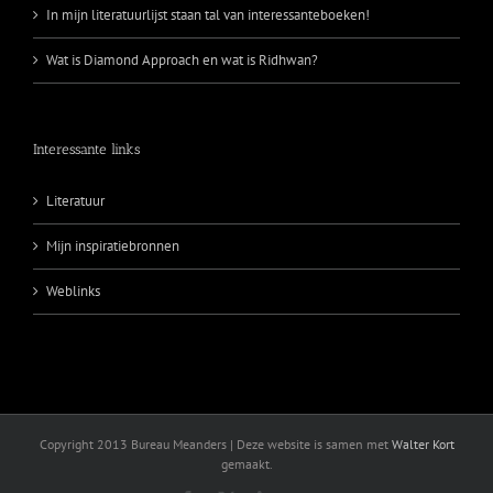
In mijn literatuurlijst staan tal van interessanteboeken!
Wat is Diamond Approach en wat is Ridhwan?
Interessante links
Literatuur
Mijn inspiratiebronnen
Weblinks
Copyright 2013 Bureau Meanders | Deze website is samen met
Walter Kort
gemaakt.