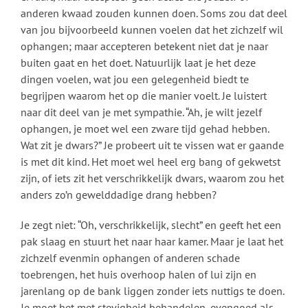
anderen kwaad zouden kunnen doen. Soms zou dat deel
van jou bijvoorbeeld kunnen voelen dat het zichzelf wil
ophangen; maar accepteren betekent niet dat je naar
buiten gaat en het doet. Natuurlijk laat je het deze
dingen voelen, wat jou een gelegenheid biedt te
begrijpen waarom het op die manier voelt. Je luistert
naar dit deel van je met sympathie. “Ah, je wilt jezelf
ophangen, je moet wel een zware tijd gehad hebben.
Wat zit je dwars?” Je probeert uit te vissen wat er gaande
is met dit kind. Het moet wel heel erg bang of gekwetst
zijn, of iets zit het verschrikkelijk dwars, waarom zou het
anders zo’n gewelddadige drang hebben?
Je zegt niet: “Oh, verschrikkelijk, slecht” en geeft het een
pak slaag en stuurt het naar haar kamer. Maar je laat het
zichzelf evenmin ophangen of anderen schade
toebrengen, het huis overhoop halen of lui zijn en
jarenlang op de bank liggen zonder iets nuttigs te doen.
Je moet het met stevigheid behandelen, evengoed als