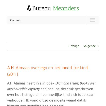
Skip
to
content
Ga naar...
Vorige
Volgende
A.H. Almaas over ego en het innerlijke kind
(2011)
A.H. Almaas heeft in zijn boek
Diamond Heart, Book Five:
Inexhaustible Mystery
een heel helder stuk geschreven
over hoe het ego en het innerlijke kind zich tot elkaar
verhouden. Ik vond dit zo de moeite waard dat ik
hiervan een vertaling heb gemaakt.