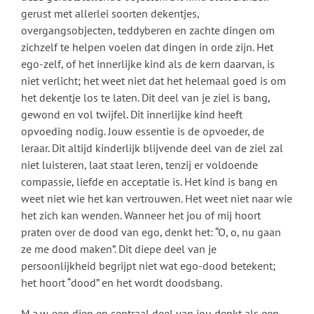
gerust met allerlei soorten dekentjes,
overgangsobjecten, teddyberen en zachte dingen om
zichzelf te helpen voelen dat dingen in orde zijn. Het
ego-zelf, of het innerlijke kind als de kern daarvan, is
niet verlicht; het weet niet dat het helemaal goed is om
het dekentje los te laten. Dit deel van je ziel is bang,
gewond en vol twijfel. Dit innerlijke kind heeft
opvoeding nodig. Jouw essentie is de opvoeder, de
leraar. Dit altijd kinderlijk blijvende deel van de ziel zal
niet luisteren, laat staat leren, tenzij er voldoende
compassie, liefde en acceptatie is. Het kind is bang en
weet niet wie het kan vertrouwen. Het weet niet naar wie
het zich kan wenden. Wanneer het jou of mij hoort
praten over de dood van ego, denkt het: “O, o, nu gaan
ze me dood maken”. Dit diepe deel van je
persoonlijkheid begrijpt niet wat ego-dood betekent;
het hoort “dood” en het wordt doodsbang.
M.a.w. een diep en centraal deel van jou denkt als een