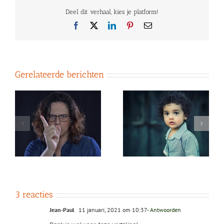
Deel dit verhaal, kies je platform!
Facebook
X
LinkedIn
Pinterest
E-
mail
Gerelateerde berichten
go
Omgaan met superego
Omgaan met superego
t
(4): de kant van het
(3): innerlijke ruimte
innerlijke kind
scheppen
3 reacties
Jean-Paul
11 januari, 2021 om 10:37
- Antwoorden