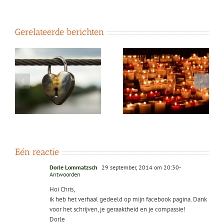
Gerelateerde berichten
Fundamentele
In menselijkheid
e
goedheid in mensen
verbonden
ervaren
Eén reactie
Dorle Lommatzsch
29 september, 2014 om 20:30
-
Antwoorden
Hoi Chris,
ik heb het verhaal gedeeld op mijn facebook pagina. Dank
voor het schrijven, je geraaktheid en je compassie!
Dorle