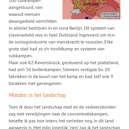
100 subkampen
aangestuurd, van
waaruit mensen
dwangarbeid verrichtten
in allerlei bedrijven in en rond Berlijn. Dit systeem van
slavenarbeid was in heel Duitsland ingevoerd om m.n.
de oorlogsindustrie van menskracht te voorzien. Elke
grote stad had zo z’n hoofdkamp en systeem van
subkampen.
Maar ook KZ Ravensbrück, gesitueerd op het platteland,
had zo’n 50 buitenkampen. Siemens vestigde bv. 20
fabrieken in de buurt van het kamp en had zelf ook 9
barakken met gevangenen.
Wonden in het landschap
Toen ik door het landschap reed en de verkeersborden
zag met verwijzingen naar de concentratiekampen,
besefte ik pas hoe intens het verleden nog in dit land
aanwezig is. Met mijn innerlijk ‘zien’ zag ik het landschap