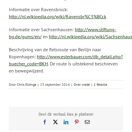
Informatie over Ravensbrück:
http://nl.wikipedia.org/wiki/Ravensbr%C3%BCck
Informatie over Sachsenhausen:
http://www.stiftung-
bg.de/gums/en/
en
http://nl.wikipedia.org/wiki/Sachsenhau
Beschrijving van de fietsroute van Berlijn naar
Kopenhagen:
http://www.esterbauer.com/db_detail.php?
buecher_code=BKH
. De route is uitstekend beschreven
en bewegwijzerd.
Door
Chris Elzinga
|
23 september 2014
|
Over vrede
|
1 Reactie
Deel dit verhaal, kies je platform!
Facebook
X
LinkedIn
Pinterest
E-
mail