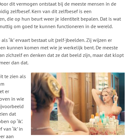
 Door dit vermogen ontstaat bij de meeste mensen in de
dig zelfbesef. Kern van dit zelfbesef is een
 die op hun beurt weer je identiteit bepalen. Dat is wat
heel nuttig om goed te kunnen functioneren in de wereld.
s ‘ik’ ervaart bestaat uit (zelf-)beelden. Zij wijzen er
reen kunnen komen met wie je werkelijk bent. De meeste
zichzelf en denken dat ze dat beeld zijn, maar dat klopt
 meer dan dat.
t te zien als
 om
et er
oven in wie
 bijvoorbeeld
zien dat
en op ‘ik’.
 van ‘ik’ in
eer aan