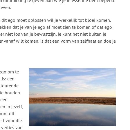
m uitdrukking te geven aan wie je in essentie bent beperkt.
leven.
t dit ego moet oplossen wil je werkelijk tot bloei komen.
ekken dat je van je ego af moet zien te komen of dat ego
er niet los van je bewustzijn, je kunt het niet buiten je
 er vanaf wilt komen, is dat een vorm van zelfhaat en doe je
ego om te
 is: een
rtdurende
 te houden.
eert
en in jezelf,
kunt dit
lt voor die
 verlies van