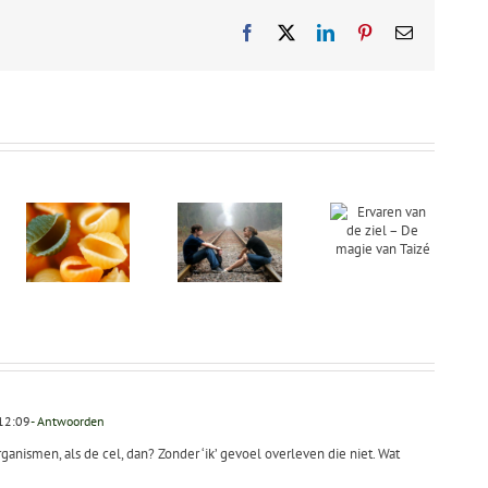
Facebook
X
LinkedIn
Pinterest
E-
mail
Ervaren
Open
ls
van de ziel
zelfonderzoek
an
– De magie
– leer
eidend
van Taizé
jezelf
jn
kennen
12:09
- Antwoorden
ganismen, als de cel, dan? Zonder ‘ik’ gevoel overleven die niet. Wat