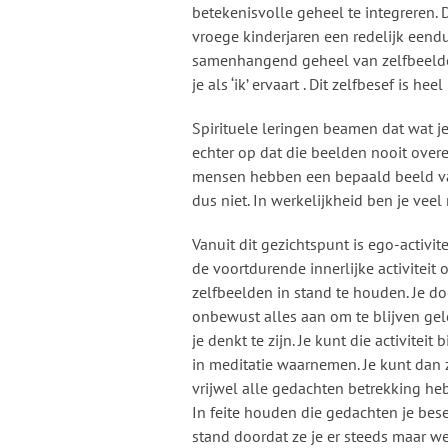
betekenisvolle geheel te integreren.
vroege kinderjaren een redelijk eendui
samenhangend geheel van zelfbeelden,
je als ‘ik’ ervaart . Dit zelfbesef is 
Spirituele leringen beamen dat wat je al
echter op dat die beelden nooit ove
mensen hebben een bepaald beeld van 
dus niet. In werkelijkheid ben je veel
Vanuit dit gezichtspunt is ego-activitei
de voortdurende innerlijke activiteit
zelfbeelden in stand te houden. Je do
onbewust alles aan om te blijven gel
je denkt te zijn. Je kunt die activiteit
in meditatie waarnemen. Je kunt dan 
vrijwel alle gedachten betrekking hebb
In feite houden die gedachten je besef
stand doordat ze je er steeds maar w