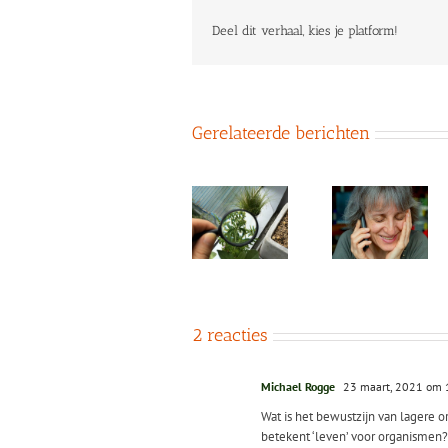
Deel dit verhaal, kies je platform!
Gerelateerde berichten
Vermogens
voor
De vier
bewust
‘Levensvrienden’
Oordeel a
leven:
–
aspect v
inzoomen
essentiële
ondersch
en
elementen
bewustzi
uitzoomen
in relaties
van
aandacht
2 reacties
Michael Rogge
23 maart, 2021 om 
Wat is het bewustzijn van lagere or
betekent ‘leven’ voor organismen?