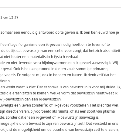
21 om 12:39
t zomaar een eenduidig antwoord op te geven is. Ik ben benieuwd hoe je
of een ‘lager’ organisme een ik-
gevoel
nodig heeft om te leven of te
duidelijk dat bewustzijn van een cel ervoor zorgt, dat het zich als entiteit
dat niet louter een materialistisch fysisch verhaal.
nde en niet-levende verschijningsvormen een ik-gevoel aanwezig is. Wij
 geval. Ook is het aangetoond in dieren zoals sommige primaten,
ge vogels. En volgens mij ook in honden en katten. Ik denk zelf dat het
dieren.
n werkt weet ik niet. Dat er sprake is van bewustzijn is voor mij duidelijk,
es die eraan zitten te komen. Welke vorm dat bewustzijn heeft weet ik
 wij-bewustzijn dan een ik-bewustzijn.
elijks een leven zonder ‘ik’ of ik-gevoel voorstellen. Het is echter wel
ijn direct ervaren, bijvoorbeeld als ruimte, of als een soort van plasma
ilte, zonder dat er een ik-gevoel of ik-bewustzijn aanwezig is.
mogelijkheid om bewust te zijn van bewustzijn zelf. Dat versterkt in ons
ook juist de mogelijkheid om de puurheid van bewustzijn zelf te ervaren,