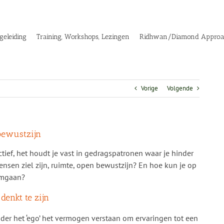
geleiding
Training, Workshops, Lezingen
Ridhwan/Diamond Appro
Vorige
Volgende
bewustzijn
actief, het houdt je vast in gedragspatronen waar je hinder
mensen ziel zijn, ruimte, open bewustzijn? En hoe kun je op
omgaan?
denkt te zijn
er het ‘ego’ het vermogen verstaan om ervaringen tot een