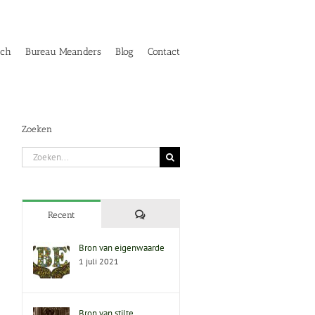
ach
Bureau Meanders
Blog
Contact
Zoeken
Zoeken
naar:
Reacties
Recent
Bron van eigenwaarde
1 juli 2021
Bron van stilte