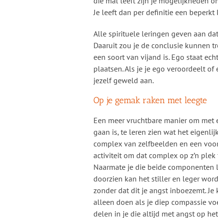
die mal leeft zijn je mogelijkheden o
Je leeft dan per definitie een beperkt 
Alle spirituele leringen geven aan da
Daaruit zou je de conclusie kunnen tr
een soort van vijand is. Ego staat echt
plaatsen. Als je je ego veroordeelt of
jezelf geweld aan.
Op je gemak raken met leegte
Een meer vruchtbare manier om met 
gaan is, te leren zien wat het eigenlijk
complex van zelfbeelden en een voo
activiteit om dat complex op z’n plek
Naarmate je die beide componenten l
doorzien kan het stiller en leger word
zonder dat dit je angst inboezemt. Je 
alleen doen als je diep compassie voe
delen in je die altijd met angst op het