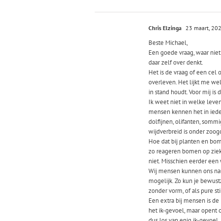
Chris Elzinga
23 maart, 20
Beste Michael,
Een goede vraag, waar nie
daar zelf over denkt.
Het is de vraag of een cel 
overleven. Het lijkt me wel 
in stand houdt. Voor mij is 
Ik weet niet in welke leve
mensen kennen het in ieder
dolfijnen, olifanten, sommi
wijdverbreid is onder zoog
Hoe dat bij planten en bome
zo reageren bomen op ziekt
niet. Misschien eerder een
Wij mensen kunnen ons nauw
mogelijk. Zo kun je bewustz
zonder vorm, of als pure st
Een extra bij mensen is de 
het ik-gevoel, maar opent 
dus los van enig ik-gevoel.