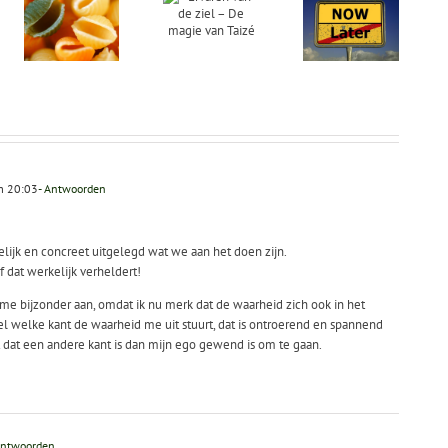
Ervaren
Van
ls
van de ziel
‘ervaren
an
– De magie
van het nu’
eidend
van Taizé
naar ‘leven
jn
in het nu’
m 20:03
- Antwoorden
lijk en concreet uitgelegd wat we aan het doen zijn.
 dat werkelijk verheldert!
 me bijzonder aan, omdat ik nu merk dat de waarheid zich ook in het
oel welke kant de waarheid me uit stuurt, dat is ontroerend en spannend
dat dat een andere kant is dan mijn ego gewend is om te gaan.
Antwoorden