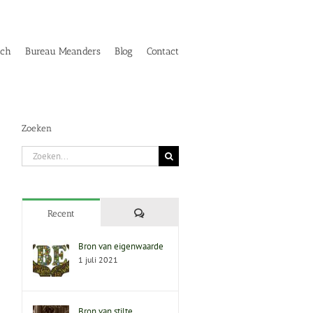
ach
Bureau Meanders
Blog
Contact
Zoeken
Zoeken
naar:
Reacties
Recent
Bron van eigenwaarde
1 juli 2021
Bron van stilte