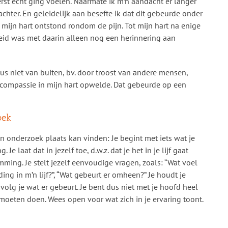
rst echt ging voelen. Naarmate ik m’n aandacht er langer
achter. En geleidelijk aan besefte ik dat dit gebeurde onder
mijn hart ontstond rondom de pijn. Tot mijn hart na enige
eid was met daarin alleen nog een herinnering aan
s niet van buiten, bv. door troost van andere mensen,
 compassie in mijn hart opwelde. Dat gebeurde op een
oek
n onderzoek plaats kan vinden: Je begint met iets wat je
Je laat dat in jezelf toe, d.w.z. dat je het in je lijf gaat
mming. Je stelt jezelf eenvoudige vragen, zoals: “Wat voel
ading in m’n lijf?”, “Wat gebeurt er omheen?” Je houdt je
volg je wat er gebeurt. Je bent dus niet met je hoofd heel
 moeten doen. Wees open voor wat zich in je ervaring toont.