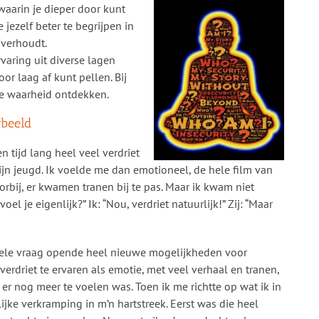
aarin je dieper door kunt
e jezelf beter te begrijpen in
 verhoudt.
varing uit diverse lagen
oor laag af kunt pellen. Bij
re waarheid ontdekken.
rbeeld
n tijd lang heel veel verdriet
mijn jeugd. Ik voelde me dan emotioneel, de hele film van
rbij, er kwamen tranen bij te pas. Maar ik kwam niet
oel je eigenlijk?” Ik: “Nou, verdriet natuurlijk!” Zij: “Maar
pele vraag opende heel nieuwe mogelijkheden voor
rdriet te ervaren als emotie, met veel verhaal en tranen,
at er nog meer te voelen was. Toen ik me richtte op wat ik in
ijke verkramping in m’n hartstreek. Eerst was die heel