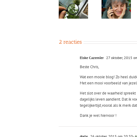
Vermogens
voor
De vier
bewust
‘Levensvrienden’
Oordeel a
leven:
–
aspect v
inzoomen
essentiële
ondersch
en
elementen
bewustzi
uitzoomen
in relaties
van
aandacht
2 reacties
Elske Cazemier
27 oktober, 2015 o
Beste Chris,
Wat een mooie blog! Zo heel duide
Met een mooi voorbeeld van jezelf
Het slot over de waarheid spreekt
dagelijks leven aandient. Dat ik v
tegelijkertijd,vooral als ik merk 
Dank je wel hiervoor !
dorle
26 oktober, 2015 om 20:33
- 