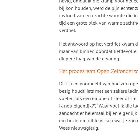
hevig, omdat ik die kramp voor het ee
bij kon houden, werd de pijn echter z
invloed van een zachte warmte die in 
tijd een grote plek van warme zachth
verdriet.
Het antwoord op het verdriet kwam du
maar van binnen doordat liefdevolle
diepere laag van de ervaring.
Het proces van Open Zelfonderz
Dit is een voorbeeld van hoe zo’n ope
bezig houdt, iets met een zekere lading. 
voelen, als een emotie of sfeer of ste
ik nou eigenlijk?”, “Waar voel ik die l
aandacht er helemaal bij en eigenlijk 
erg bezig om uit te vissen wat je zou
Wees nieuwsgierig.