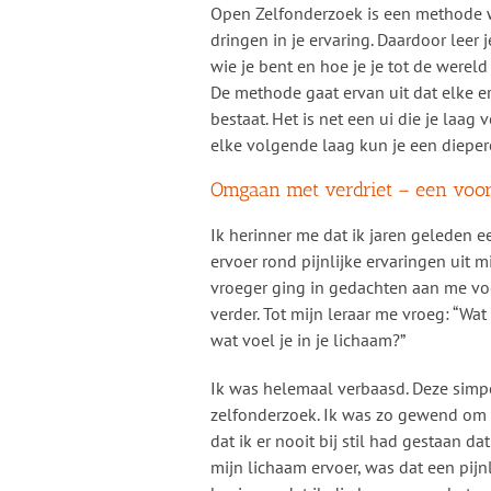
Open Zelfonderzoek is een methode w
dringen in je ervaring. Daardoor leer j
wie je bent en hoe je je tot de wereld
De methode gaat ervan uit dat elke er
bestaat. Het is net een ui die je laag v
elke volgende laag kun je een diepe
Omgaan met verdriet – een voo
Ik herinner me dat ik jaren geleden ee
ervoer rond pijnlijke ervaringen uit 
vroeger ging in gedachten aan me voo
verder. Tot mijn leraar me vroeg: “Wat v
wat voel je in je lichaam?”
Ik was helemaal verbaasd. Deze sim
zelfonderzoek. Ik was zo gewend om ve
dat ik er nooit bij stil had gestaan d
mijn lichaam ervoer, was dat een pijnl