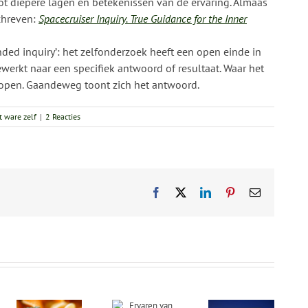
tot diepere lagen en betekenissen van de ervaring. Almaas
chreven:
Spacecruiser Inquiry. True Guidance for the Inner
ed inquiry’: het zelfonderzoek heeft een open einde in
ewerkt naar een specifiek antwoord of resultaat. Waar het
 open. Gaandeweg toont zich het antwoord.
t ware zelf
|
2 Reacties
Facebook
X
LinkedIn
Pinterest
E-
mail