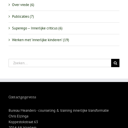
Over vrede (6)
Publicaties (7)
Superego – Innerlijke criticus (6)
Werken met 'innerlijke kinderen' (19)
Zoeken
naar:
Contactgegevens
Bureau Meanders - counseling & training innerlijke transformatie
Chris Elzinga
Koppestokstraat 63
2014 AN Haarlem