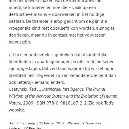
met het bewust maken van de identificaties met
innerlijke kinderen en hoe die – vaak op een
destructieve manier – doorwerken in het huidige
bestaan. De therapie is erop gericht om de pijn die
vroeger als kind niet doorleefd kon worden, alsnog te
doorleven, maar nu in contact met het volwassen
bewustzijn.
Uit hersenonderzoek is gebleken dat afzonderlijke
identiteiten in aparte geheugencircuits in de hersenen
zijn opgeslagen. Dat verklaart waarom bij wisseling in
identiteit het ‘ik’-gevoel zo kan veranderen. Je bent dan
ook letterlijk iemand anders.
Usatynski, Ted J.,
Instinctual Intelligence, The Primal
Wisdom of the Nervous System and the Evolution of Human
Nature
, 2009, ISBN 978-0-9818167-2-2. Zie ook Ted’s
website
.
Door
Chris Elzinga
|
25 februari 2015
|
Werken met 'innerlijke
kinderen'
|
0 Reacties