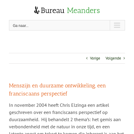
Skip
to
content
Ga naar...
Vorige
Volgende
Menszijn en duurzame ontwikkeling, een
franciscaans perspectief
In november 2004 heeft Chris Elzinga een artikel
geschreven over een franciscaans perspectief op
duurzaamheid. Hij behandelt 2 thema’s: het gemis aan
verbondenheid met de natuur in onze tijd, en een
latente angst om tekort te komen die inherent is aan het