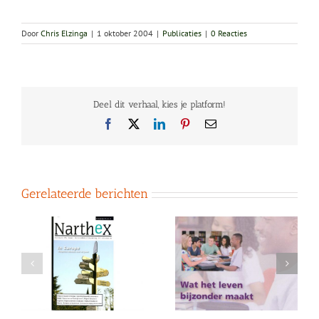
Door
Chris Elzinga
|
1 oktober 2004
|
Publicaties
|
0 Reacties
Deel dit verhaal, kies je platform!
Facebook
X
LinkedIn
Pinterest
E-
mail
Gerelateerde berichten
t
De Kracht van Water,
Onderzoek naar
Aarde, Lucht en Vuur.
spirituele ervaringen
Leven met de
van jong volwassenen
ng
natuurelementen