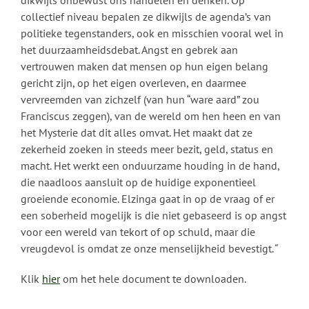
dikwijls onbewust ons handelen en denken. Op
collectief niveau bepalen ze dikwijls de agenda’s van
politieke tegenstanders, ook en misschien vooral wel in
het duurzaamheidsdebat. Angst en gebrek aan
vertrouwen maken dat mensen op hun eigen belang
gericht zijn, op het eigen overleven, en daarmee
vervreemden van zichzelf (van hun “ware aard” zou
Franciscus zeggen), van de wereld om hen heen en van
het Mysterie dat dit alles omvat. Het maakt dat ze
zekerheid zoeken in steeds meer bezit, geld, status en
macht. Het werkt een onduurzame houding in de hand,
die naadloos aansluit op de huidige exponentieel
groeiende economie. Elzinga gaat in op de vraag of er
een soberheid mogelijk is die niet gebaseerd is op angst
voor een wereld van tekort of op schuld, maar die
vreugdevol is omdat ze onze menselijkheid bevestigt.
“
Klik
hier
om het hele document te downloaden.