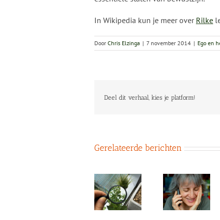
In Wikipedia kun je meer over
Rilke
l
Door
Chris Elzinga
|
7 november 2014
|
Ego en h
Deel dit verhaal, kies je platform!
Gerelateerde berichten
Vermogens
voor
De vier
bewust
‘Levensvrienden’
Oordeel a
leven:
–
aspect v
inzoomen
essentiële
ondersch
en