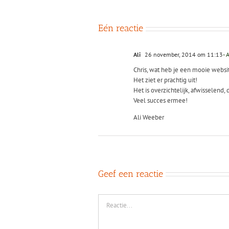
elementen
bewustzi
uitzoomen
in relaties
van
aandacht
Eén reactie
Ali
26 november, 2014 om 11:13
- 
Chris, wat heb je een mooie webs
Het ziet er prachtig uit!
Het is overzichtelijk, afwisselend, 
Veel succes ermee!
Ali Weeber
Geef een reactie
Reactie