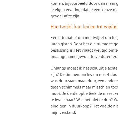
komen, bijvoorbeeld door dan maar g
je eigen ervaring: dat je een keuze m
gevoel af te zijn.
Hoe twijfel kan leiden tot wijshe
Een alternatief om met twijfel om te g
laten gisten. Door het die ruimte te
beslissing is. Het vraagt wel tijd om
onaangename gevoel te verduren, zon
Onlangs moest ik het schuurtje achter
zijn? De timmerman kwam met 4 duur
was duurzaam maar duur, een andere
tegen schimmels maar misschien toch
mooi. De derde optie leek de meest ve
te kwetsbaar? Was het niet te dun? 
eindigen in duurkoop? Het voelde niet
mijn verstand.