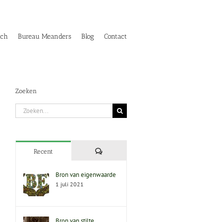
ach
Bureau Meanders
Blog
Contact
Zoeken
Zoeken
naar:
Reacties
Recent
Bron van eigenwaarde
1 juli 2021
Bron van stilte