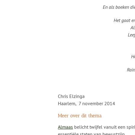
En als boeken di
Het gaat er
Al
Lee
H
Rain
Chris Elzinga
Haarlem, 7 november 2014
Meer over dit thema
Almaas
belicht twijfel vanuit een spi
essentiële staten van bewustzijn.