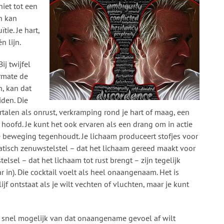
niet tot een
n kan
tie. Je hart,
n lijn.
ij twijfel
rmate de
n, kan dat
iden. Die
rtalen als onrust, verkramping rond je hart of maag, een
hoofd. Je kunt het ook ervaren als een drang om in actie
die beweging tegenhoudt. Je lichaam produceert stofjes voor
atisch zenuwstelstel – dat het lichaam gereed maakt voor
lsel – dat het lichaam tot rust brengt – zijn tegelijk
r in). Die cocktail voelt als heel onaangenaam. Het is
lijf ontstaat als je wilt vechten of vluchten, maar je kunt
o snel mogelijk van dat onaangename gevoel af wilt