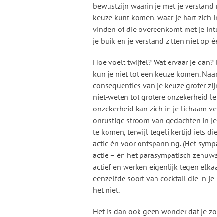
bewustzijn waarin je met je verstand 
keuze kunt komen, waar je hart zich i
vinden of die overeenkomt met je intuï
je buik en je verstand zitten niet op éé
Hoe voelt twijfel? Wat ervaar je dan? B
kun je niet tot een keuze komen. Naa
consequenties van je keuze groter zij
niet-weten tot grotere onzekerheid le
onzekerheid kan zich in je lichaam ve
onrustige stroom van gedachten in je 
te komen, terwijl tegelijkertijd iets 
actie én voor ontspanning. (Het symp
actie – én het parasympatisch zenuwste
actief en werken eigenlijk tegen elkaa
eenzelfde soort van cocktail die in je 
het niet.
Het is dan ook geen wonder dat je z