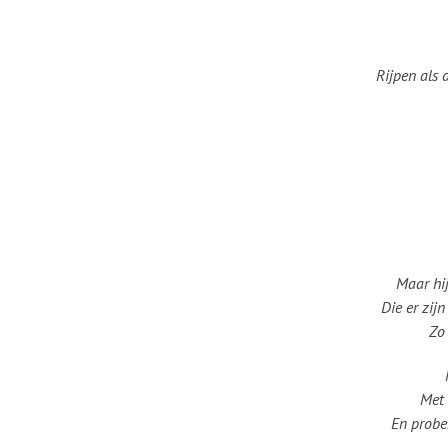
Rijpen als 
Maar hij
Die er zij
Zo
Met 
En prober