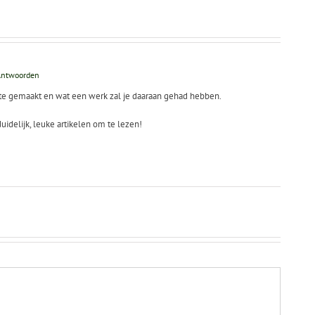
jn
kennen
Antwoorden
ite gemaakt en wat een werk zal je daaraan gehad hebben.
duidelijk, leuke artikelen om te lezen!