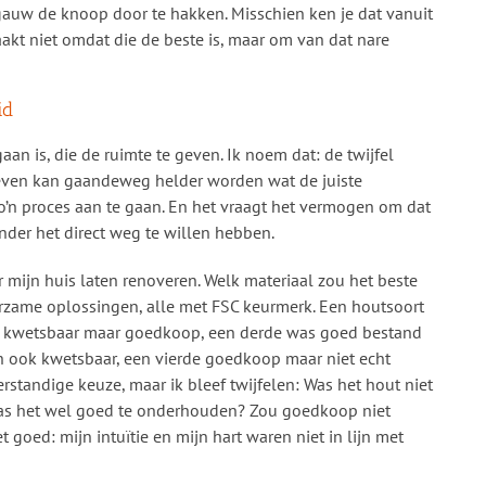
auw de knoop door te hakken. Misschien ken je dat vanuit
aakt niet omdat die de beste is, maar om van dat nare
id
aan is, die de ruimte te geven. Ik noem dat: de twijfel
 geven kan gaandeweg helder worden wat de juiste
 zo’n proces aan te gaan. En het vraagt het vermogen om dat
der het direct weg te willen hebben.
 mijn huis laten renoveren. Welk materiaal zou het beste
zame oplossingen, alle met FSC keurmerk. Een houtsoort
 kwetsbaar maar goedkoop, een derde was goed bestand
 ook kwetsbaar, een vierde goedkoop maar niet echt
rstandige keuze, maar ik bleef twijfelen: Was het hout niet
Was het wel goed te onderhouden? Zou goedkoop niet
 goed: mijn intuïtie en mijn hart waren niet in lijn met