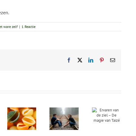
ezen.
et ware zelf
|
1 Reactie
Facebook
X
LinkedIn
Pinterest
E-
mail
Ervaren
Open
ls
van de ziel
zelfonderzoek
an
– De magie
– leer
eidend
van Taizé
jezelf